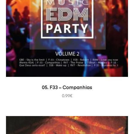
ADICIONAR
05. F33 – Companhias
0.99
€