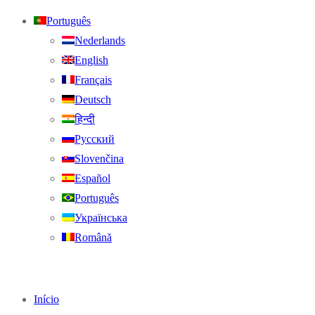
Português
Nederlands
English
Français
Deutsch
हिन्दी
Русский
Slovenčina
Español
Português
Українська
Română
Início