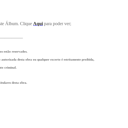
este Álbum. Clique
Aqui
para poder ver;
__________
tos estão reservados.
ão autorizada desta obra ou qualquer excerto é estritamente proibida,
to criminal.
tulares desta obra.