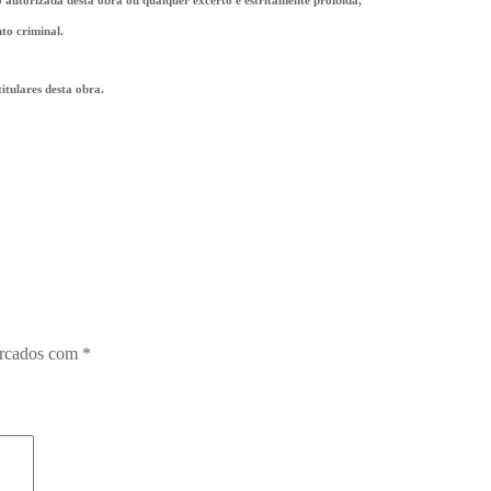
to criminal.
tulares desta obra.
arcados com
*