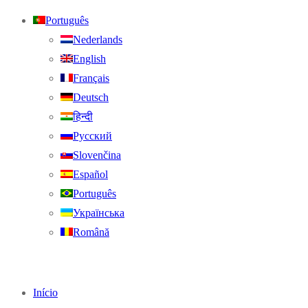
Português
Nederlands
English
Français
Deutsch
हिन्दी
Русский
Slovenčina
Español
Português
Українська
Română
Início