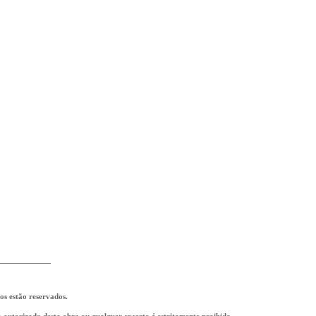
_________
tos estão reservados.
ão autorizada desta obra ou qualquer excerto é estritamente proibida,