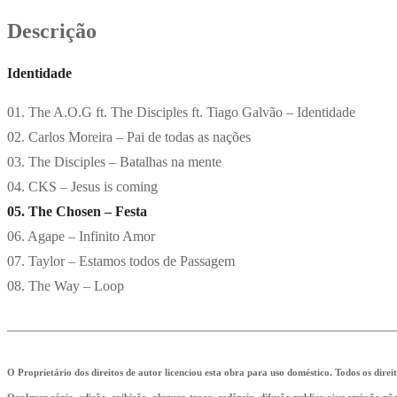
Descrição
Identidade
01. The A.O.G ft. The Disciples ft. Tiago Galvão – Identidade
02. Carlos Moreira – Pai de todas as nações
03. The Disciples – Batalhas na mente
04. CKS – Jesus is coming
05. The Chosen – Festa
06. Agape – Infinito Amor
07. Taylor – Estamos todos de Passagem
08. The Way – Loop
_______________________________________________________
O Proprietário dos direitos de autor licenciou esta obra para uso doméstico. Todos os direi
Qualquer cópia, edição, exibição, aluguer, troca, cedência, difusão publica e/ou emissão n