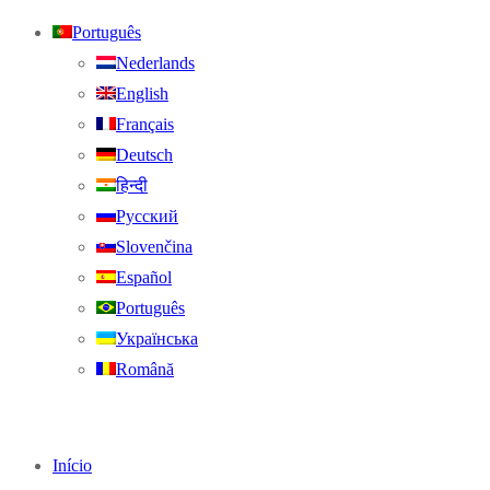
Português
Nederlands
English
Français
Deutsch
हिन्दी
Русский
Slovenčina
Español
Português
Українська
Română
Início