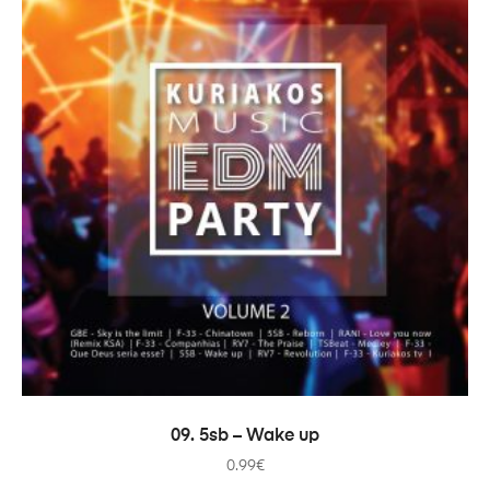
ADICIONAR
09. 5sb – Wake up
0.99
€