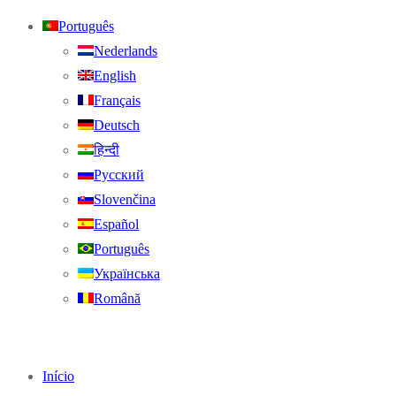
Português
Nederlands
English
Français
Deutsch
हिन्दी
Русский
Slovenčina
Español
Português
Українська
Română
Início