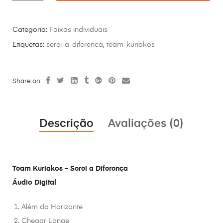
Categoria:
Faixas individuais
Etiquetas:
serei-a-diferenca
,
team-kuriakos
Share on:
Descrição
Avaliações (0)
Team Kuriakos – Serei a Diferença
Áudio Digital
Além do Horizonte
Chegar Longe