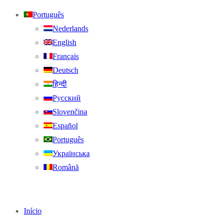
Português
Nederlands
English
Français
Deutsch
हिन्दी
Русский
Slovenčina
Español
Português
Українська
Română
Início