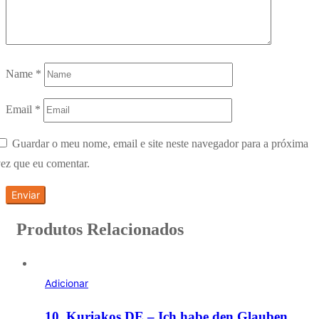
Name
*
Email
*
Guardar o meu nome, email e site neste navegador para a próxima
ez que eu comentar.
Produtos Relacionados
Adicionar
10. Kuriakos DE – Ich habe den Glauben