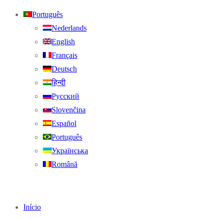
Português
Nederlands
English
Français
Deutsch
हिन्दी
Русский
Slovenčina
Español
Português
Українська
Română
Início