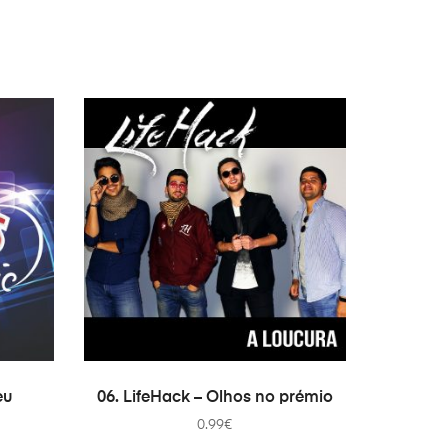
ADICIONAR
eu
06. LifeHack – Olhos no prémio
0.99
€