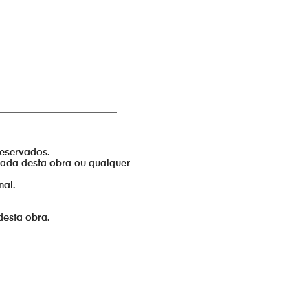
_________________________
reservados.
izada desta obra ou qualquer
nal.
desta obra.