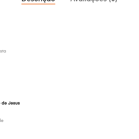
sta
 de Jesus
de