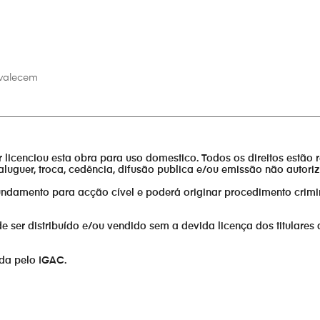
evalecem
________________________________________________________________
or licenciou esta obra para uso domestico. Todos os direitos estão 
aluguer, troca, cedência, difusão publica e/ou emissão não autor
fundamento para acção cível e poderá originar procedimento crimi
er distribuído e/ou vendido sem a devida licença dos titulares 
ada pelo IGAC.