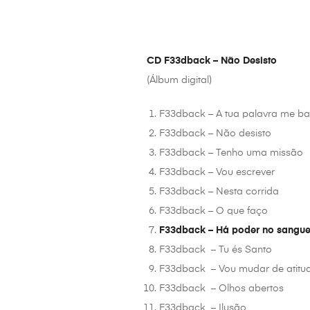
CD F33dback – Não Desisto
(Álbum digital)
F33dback – A tua palavra me ba
F33dback – Não desisto
F33dback – Tenho uma missão
F33dback – Vou escrever
F33dback – Nesta corrida
F33dback – O que faço
F33dback – Há poder no sangue
F33dback – Tu és Santo
F33dback – Vou mudar de atitu
F33dback – Olhos abertos
F33dback – Ilusão