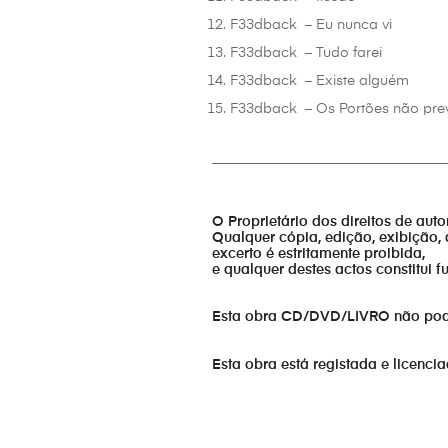
F33dback – Eu nunca vi
F33dback – Tudo farei
F33dback – Existe alguém
F33dback – Os Portões não pr
_________________________________
O Proprietário dos direitos de aut
Qualquer cópia, edição, exibição, 
excerto é estritamente proibida,
e qualquer destes actos constitui 
Esta obra CD/DVD/LIVRO não pode s
Esta obra está registada e licenci