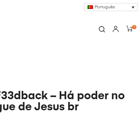
Português
0
F33dback – Há poder no
ue de Jesus br