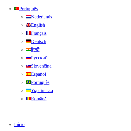
Português
Nederlands
English
Français
Deutsch
हिन्दी
Русский
Slovenčina
Español
Português
Українська
Română
Início