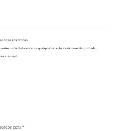
_______________________________________________
tos estão reservados.
ão autorizada desta obra ou qualquer excerto é estritamente proibida,
nto criminal.
arcados com
*