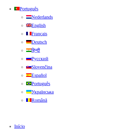
Português
Nederlands
English
Français
Deutsch
हिन्दी
Русский
Slovenčina
Español
Português
Українська
Română
Início