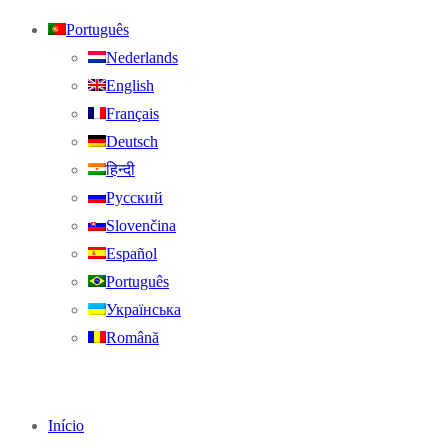
Português
Nederlands
English
Français
Deutsch
हिन्दी
Русский
Slovenčina
Español
Português
Українська
Română
Início