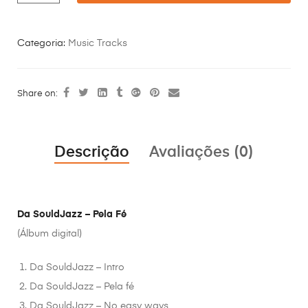
Categoria:
Music Tracks
Share on:
Descrição
Avaliações (0)
Da SouldJazz – Pela Fé
(Álbum digital)
Da SouldJazz – Intro
Da SouldJazz – Pela fé
Da SouldJazz – No easy ways