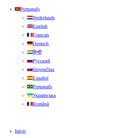
Português
Nederlands
English
Français
Deutsch
हिन्दी
Русский
Slovenčina
Español
Português
Українська
Română
Início