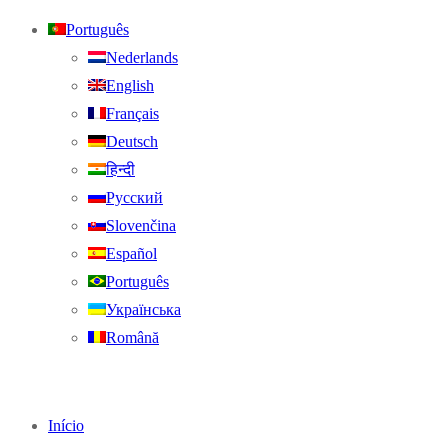
Português
Nederlands
English
Français
Deutsch
हिन्दी
Русский
Slovenčina
Español
Português
Українська
Română
Início