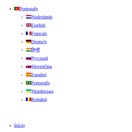
Português
Nederlands
English
Français
Deutsch
हिन्दी
Русский
Slovenčina
Español
Português
Українська
Română
Início