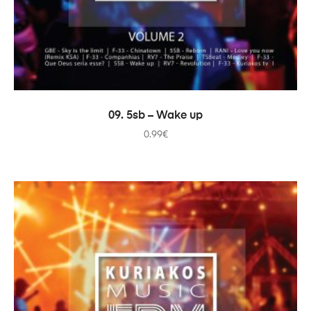
AJOUTER AU PANIER
09. 5sb – Wake up
0.99
€