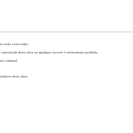
tos estão reservados.
ão autorizada desta obra ou qualquer excerto é estritamente proibida,
nto criminal.
tulares desta obra.