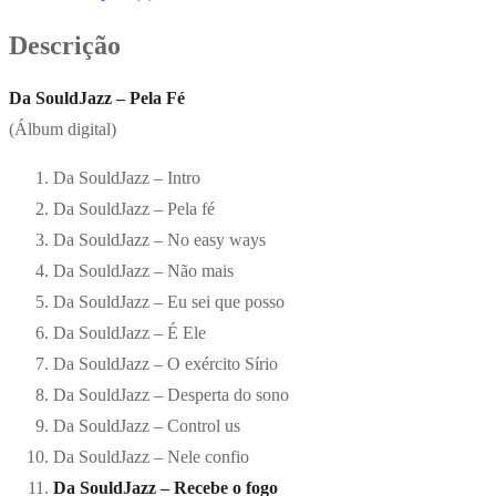
Descrição
Da SouldJazz – Pela Fé
(Álbum digital)
Da SouldJazz – Intro
Da SouldJazz – Pela fé
Da SouldJazz – No easy ways
Da SouldJazz – Não mais
Da SouldJazz – Eu sei que posso
Da SouldJazz – É Ele
Da SouldJazz – O exército Sírio
Da SouldJazz – Desperta do sono
Da SouldJazz – Control us
Da SouldJazz – Nele confio
Da SouldJazz – Recebe o fogo