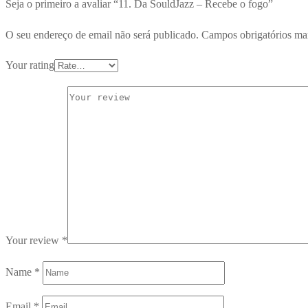
Seja o primeiro a avaliar “11. Da SouldJazz – Recebe o fogo”
O seu endereço de email não será publicado.
Campos obrigatórios m
Your rating
Your review
*
Name
*
Email
*