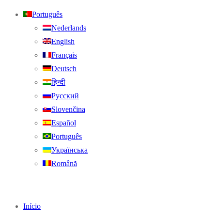
Português
Nederlands
English
Français
Deutsch
हिन्दी
Русский
Slovenčina
Español
Português
Українська
Română
Início