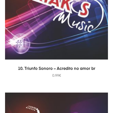
ADICIONAR
10. Triunfo Sonoro – Acredito no amor br
0.99
€