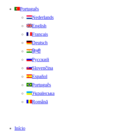
Português
Nederlands
English
Français
Deutsch
हिन्दी
Русский
Slovenčina
Español
Português
Українська
Română
Início