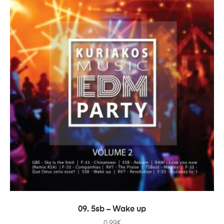
ADICIONAR
09. 5sb – Wake up
0.99
€