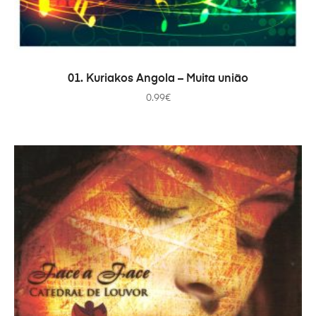
ADICIONAR
01. Kuriakos Angola – Muita união
0.99
€