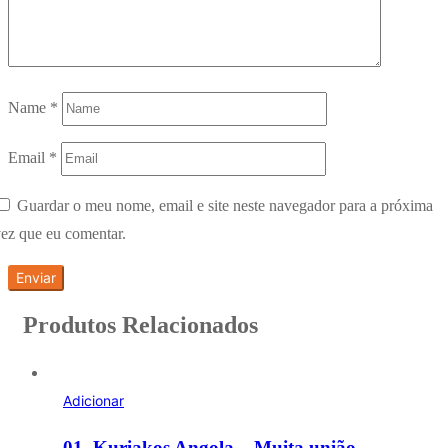
Name
*
Email
*
Guardar o meu nome, email e site neste navegador para a próxima
ez que eu comentar.
Produtos Relacionados
Adicionar
01. Kuriakos Angola – Muita união