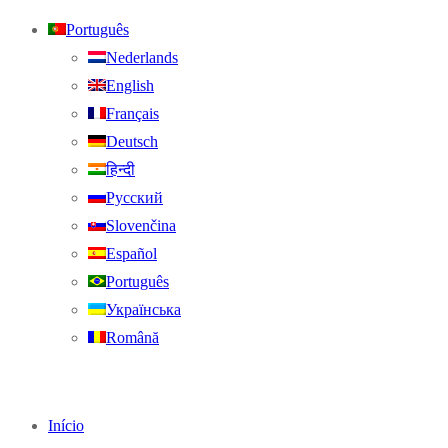
Português
Nederlands
English
Français
Deutsch
हिन्दी
Русский
Slovenčina
Español
Português
Українська
Română
Início