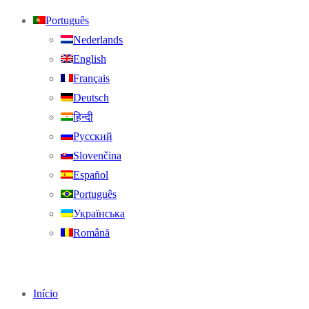
Português
Nederlands
English
Français
Deutsch
हिन्दी
Русский
Slovenčina
Español
Português
Українська
Română
Início