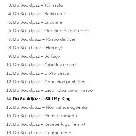
Da Souldjazz – Tchissola
Da Souldjazz – Basta crer
Da Souldjazz – Encontrei
Da Souldjazz – Marchamos por amor
Da SouldJazz – Razão de viver
Da SouldJazz – Herança
Da Souldjazz – Só faço
Da Souldjazz – Grandaz coisaz
Da Souldjazz – É p’ra Jesus
Da Souldjazz – Caminhos proibidos
Da Souldjazz – Escolhidos para missão
Da Souldjazz – Still My King
Da SouldJazz – Nós vamos aguentar
Da Souldjazz – Mundo tramado
Da Souldjazz – Recebe fogo (remix)
Da SouldJazz – Tempo certo