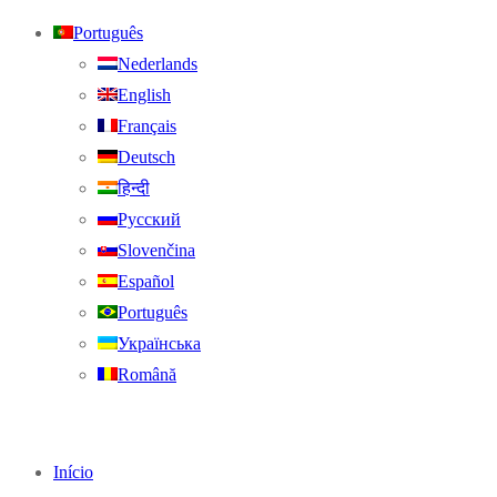
Português
Nederlands
English
Français
Deutsch
हिन्दी
Русский
Slovenčina
Español
Português
Українська
Română
Início