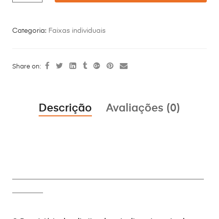
Categoria:
Faixas individuais
Share on:
Descrição
Avaliações (0)
________________________________________________________
_________