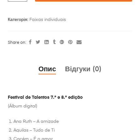
Категорія:
Faixas individuais
Share on:
Опис
Відгуки (0)
Festival de Talentos 7.ª e 8.ª edição
(Álbum digital)
Ana Ruth – A amizade
Aquilas – Tudo de Ti
Cacém – É o amor