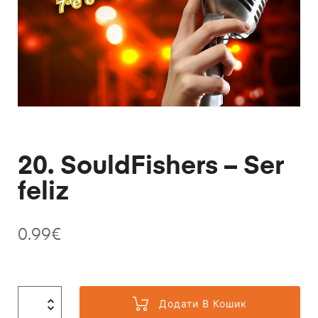
20. SouldFishers – Ser
feliz
0.99
€
Додати В Кошик