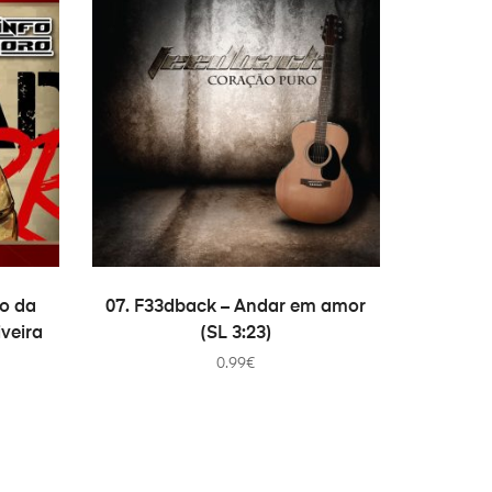
ADICIONAR
no da
07. F33dback – Andar em amor
iveira
(SL 3:23)
0.99
€