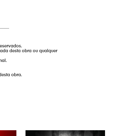
_____
reservados.
izada desta obra ou qualquer
nal.
desta obra.