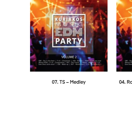
LER MAIS
07. TS – Medley
04. R