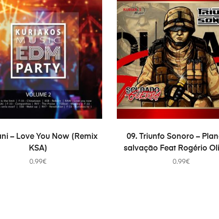
ADICIONAR
ADICIONAR
ani – Love You Now (Remix
09. Triunfo Sonoro – Pla
KSA)
salvação Feat Rogério Ol
0.99
€
0.99
€