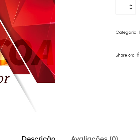
Categoria:
Share on:
Descrição
Avaliações (0)