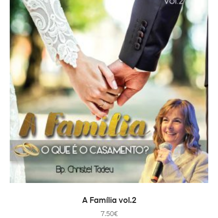
IN DEN WARENKORB
A Família vol.2
7.50
€