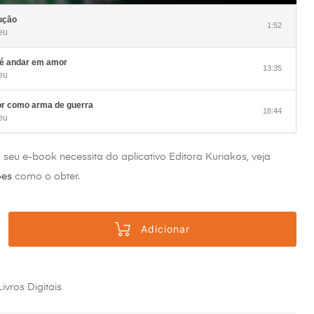
aumentar
ou
diminuir
dução
o
1:52
eu
volume.
 é andar em amor
13:35
eu
r como arma de guerra
18:44
eu
o seu e-book necessita do aplicativo Editora Kuriakos, veja
ões
como o obter.
Adicionar
Livros Digitais