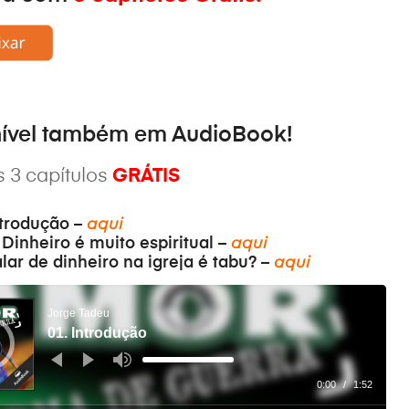
nível também em
AudioBook
!
 3 capítulos
GRÁTIS
ntrodução –
aqui
Dinheiro é muito espiritual –
aqui
lar de dinheiro na igreja é tabu? –
aqui
Jorge Tadeu
01. Introdução
Use
as
setas
0:00
/
1:52
cima/baixo
para