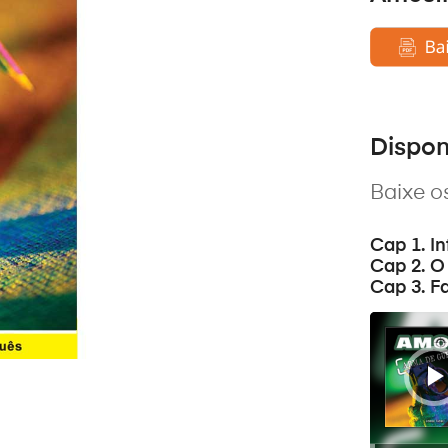
Dispo
Baixe os
Cap 1. I
Cap 2. O 
Cap 3. Fa
Reprodutor
de
áudio