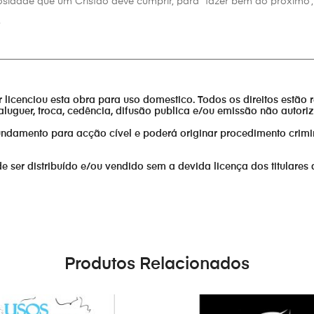
idade que um Cristão deve cumprir, para “fazer bem ao próximo”, 
.
________________________________________________________________
or licenciou esta obra para uso domestico. Todos os direitos estão 
aluguer, troca, cedência, difusão publica e/ou emissão não autor
fundamento para acção cível e poderá originar procedimento crimi
er distribuído e/ou vendido sem a devida licença dos titulares 
Produtos Relacionados