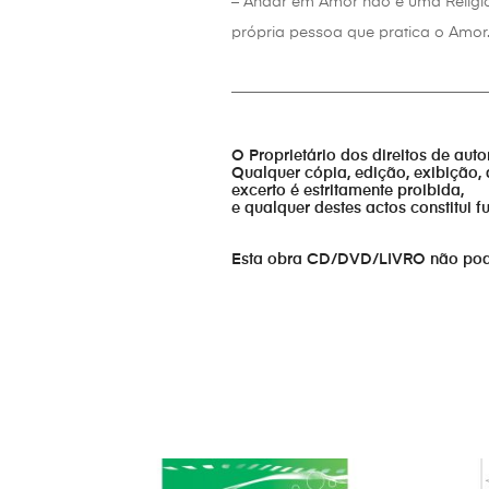
– Andar em Amor não é uma Religios
própria pessoa que pratica o Amor
_________________________________
O Proprietário dos direitos de aut
Qualquer cópia, edição, exibição, 
excerto é estritamente proibida,
e qualquer destes actos constitui 
Esta obra CD/DVD/LIVRO não pode s