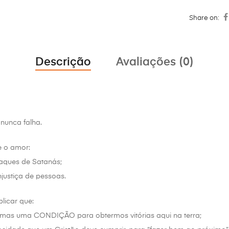
Share on:
Descrição
Avaliações (0)
nunca falha.
e o amor:
aques de Satanás;
njustiça de pessoas.
licar que:
mas uma CONDIÇÃO para obtermos vitórias aqui na terra;