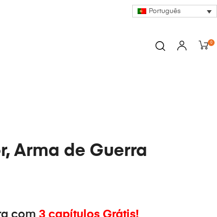
Português
0
, Arma de Guerra
ra com
3 capítulos Grátis!