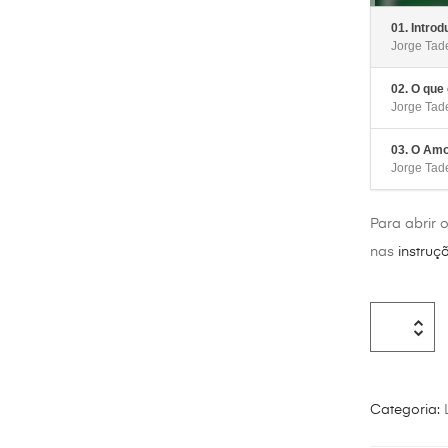
01. Intro
Jorge Tad
02. O que
Jorge Tad
03. O Amo
Jorge Tad
Para abrir 
nas
instruç
Categoria: