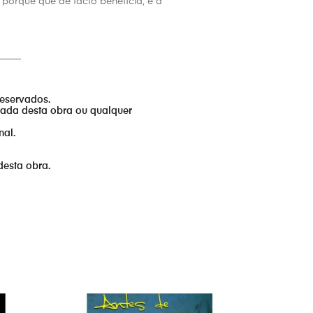
porque que de facto beneficia, é a
_____
reservados.
izada desta obra ou qualquer
nal.
desta obra.