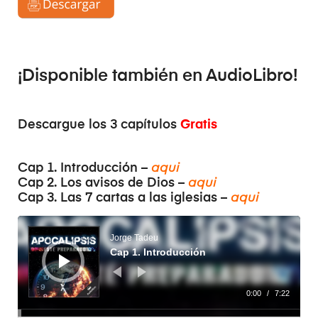
¡Disponible también en
AudioLibro
!
Descargue los 3 capítulos
Gratis
Cap 1. Introducción –
aqui
Cap 2. Los avisos de Dios –
aqui
Cap 3. Las 7 cartas a las iglesias –
aqui
Reproductor
de
audio
Jorge Tadeu
Cap 1. Introducción
0:00
/
7:22