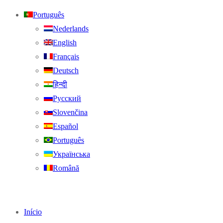
Português
Nederlands
English
Français
Deutsch
हिन्दी
Русский
Slovenčina
Español
Português
Українська
Română
Início