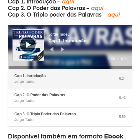
Cap 1. Introdução –
aqui
Cap 2. O Poder das Palavras –
aqui
Cap 3. O Triplo poder das Palavras –
aqui
Audiospeler
Jorge Tadeu
Cap 1. Introdução
0:00
/
6:24
Cap 1. Introdução
6:24
Jorge Tadeu
Cap 2. O Poder das Palavras
6:42
Jorge Tadeu
Cap 3. O Triplo Poder das Palavras
5:59
Jorge Tadeu
Ebook
Disponível também em formato