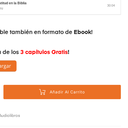
titud en la Biblia
30:04
eu
Ebook
ible también en formato de
!
3 capítulos Gratis
!
a de los
Añadir Al Carrito
Audiolibros