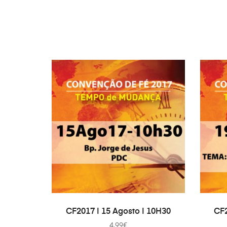
TOEVOEGEN AAN WINKELWAGEN
TO
CF2017 | 15 Agosto | 10H30
CF2
4.99
€