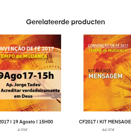
Gerelateerde producten
EVOEGEN AAN WINKELWAGEN
TOEVOEGEN AAN WINKEL
017 | 19 Agosto | 15H00
CF2017 | KIT MENSAG
4.99
€
44.90
€