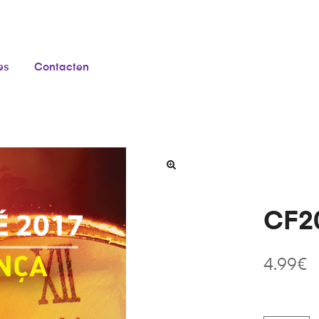
es
Contacten
CF20
4.99
€