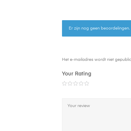
Er zijn nog geen beoordelingen.
Het e-mailadres wordt niet gepubli
Your Rating
1
2
3
4
5