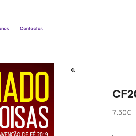
iones
Contactos
CF20
7.50
€