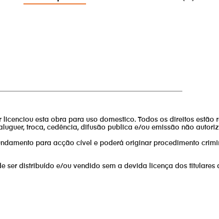
______________________________________________________
or licenciou esta obra para uso domestico. Todos os direitos estão 
aluguer, troca, cedência, difusão publica e/ou emissão não autor
fundamento para acção cível e poderá originar procedimento crimi
er distribuído e/ou vendido sem a devida licença dos titulares 