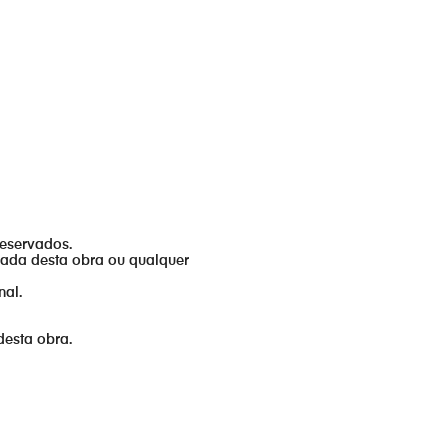
reservados.
izada desta obra ou qualquer
nal.
desta obra.