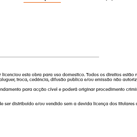
_______________________________________________
or licenciou esta obra para uso domestico. Todos os direitos estão 
aluguer, troca, cedência, difusão publica e/ou emissão não autor
fundamento para acção cível e poderá originar procedimento crimi
er distribuído e/ou vendido sem a devida licença dos titulares 