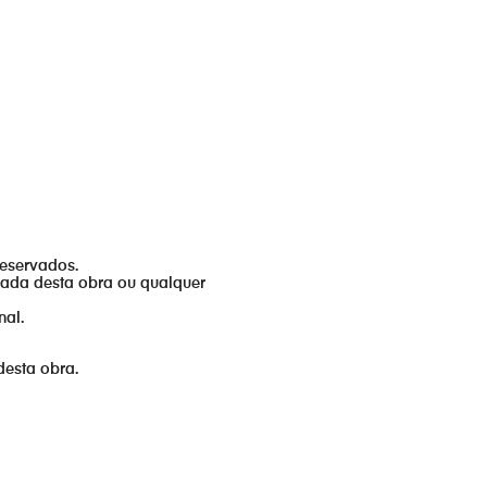
reservados.
izada desta obra ou qualquer
nal.
desta obra.