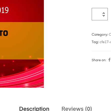
Category:
C
Tag:
cfe17-
Share on:
Description
Reviews (0)