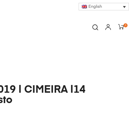
English
0
19 | CIMEIRA |14
sto