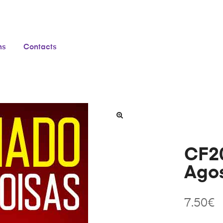
ns
Contacts
CF20
Ago
7.50
€