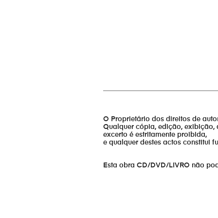
_________________________________
O Proprietário dos direitos de aut
Qualquer cópia, edição, exibição, 
excerto é estritamente proibida,
e qualquer destes actos constitui 
Esta obra CD/DVD/LIVRO não pode s