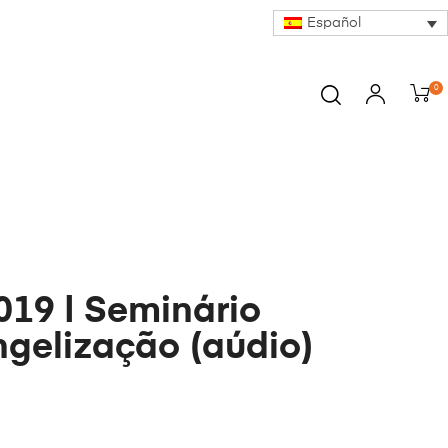
Español
0
19 | Seminário
gelização (aúdio)