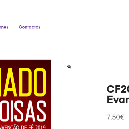
iones
Contactos
CF20
Evan
7.50
€