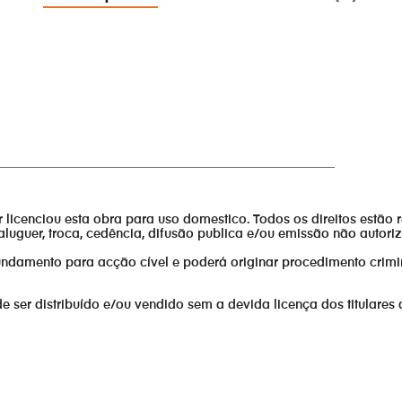
______________________________________________________
or licenciou esta obra para uso domestico. Todos os direitos estão 
aluguer, troca, cedência, difusão publica e/ou emissão não autor
fundamento para acção cível e poderá originar procedimento crimi
er distribuído e/ou vendido sem a devida licença dos titulares 