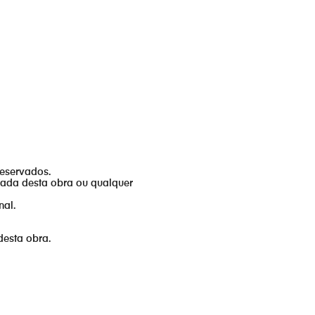
reservados.
izada desta obra ou qualquer
nal.
desta obra.