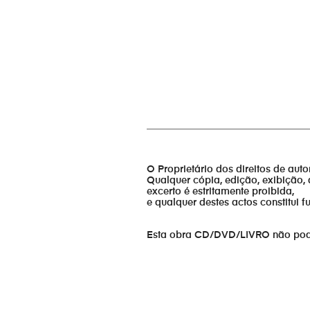
_________________________________
O Proprietário dos direitos de aut
Qualquer cópia, edição, exibição, 
excerto é estritamente proibida,
e qualquer destes actos constitui 
Esta obra CD/DVD/LIVRO não pode s