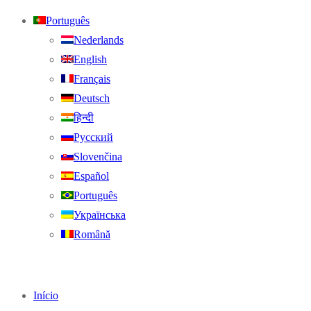
Português
Nederlands
English
Français
Deutsch
हिन्दी
Русский
Slovenčina
Español
Português
Українська
Română
Início