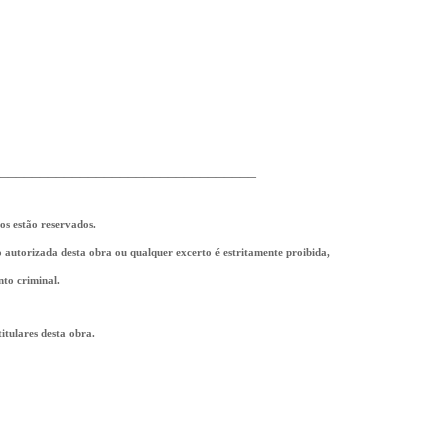
________________________________
tos estão reservados.
ão autorizada desta obra ou qualquer excerto é estritamente proibida,
nto criminal.
tulares desta obra.