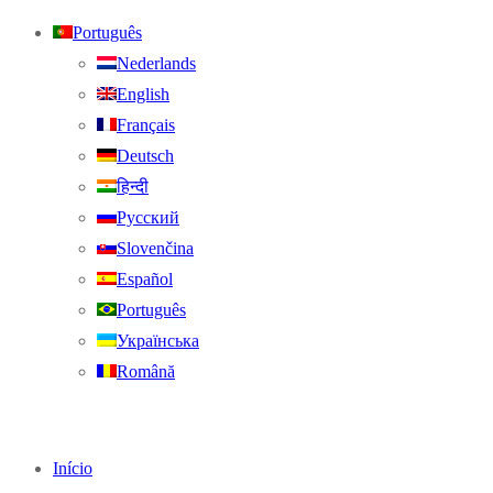
Português
Nederlands
English
Français
Deutsch
हिन्दी
Русский
Slovenčina
Español
Português
Українська
Română
Início