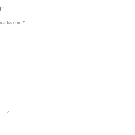
1”
arcados com
*