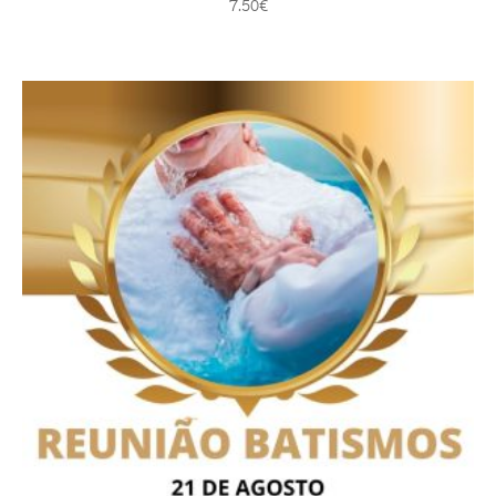
7.50
€