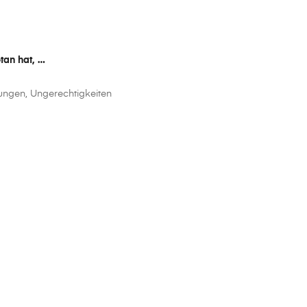
etan hat, …
gungen, Ungerechtigkeiten