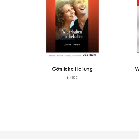
IN DEN WARENKORB
Göttliche Heilung
W
5.00
€