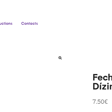
ructions
Contacts
Fech
Díz
7.50
€