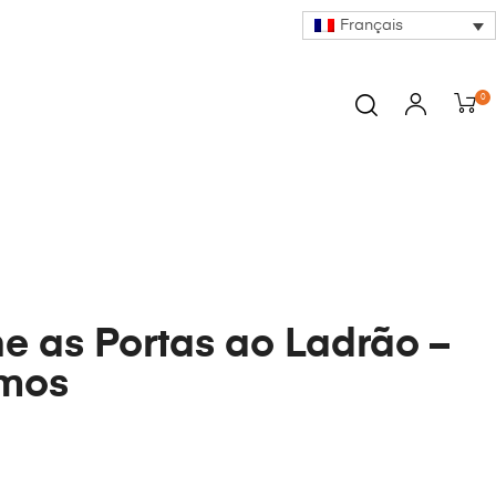
Français
0
e as Portas ao Ladrão –
imos