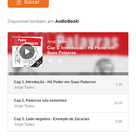
Disponível também em
AudioBook
!
Аудиоплеер
Jorge Tadeu
Cap 1. Introdução - Há Poder em
Suas Palavras
0:00
/
1:18
Cap 1. Introdução - Há Poder em Suas Palavras
1:18
Jorge Tadeu
Cap 2. Palavras são sementes
10:18
Jorge Tadeu
Cap 3. Lado negativo - Exemplo de Zacarias
8:26
Jorge Tadeu