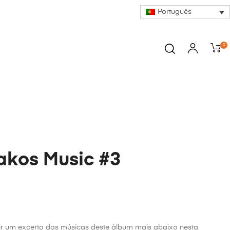
Português
0
akos Music #3
ir um excerto das músicas deste álbum mais abaixo nesta