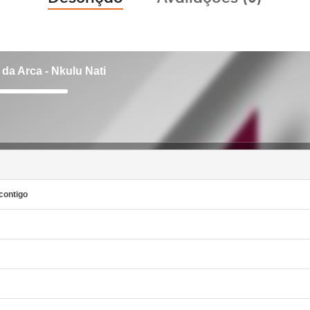
 da Arca - Nkulu Nati
Use
as
setas
cima/baixo
para
aumentar
ou
diminuir
o
volume.
contigo