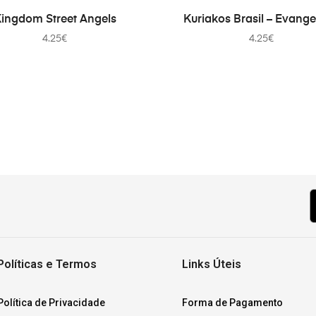
ADICIONAR
ADICIONAR
ingdom Street Angels
Kuriakos Brasil – Evange
4.25
€
4.25
€
Políticas e Termos
Links Úteis
Política de Privacidade
Forma de Pagamento