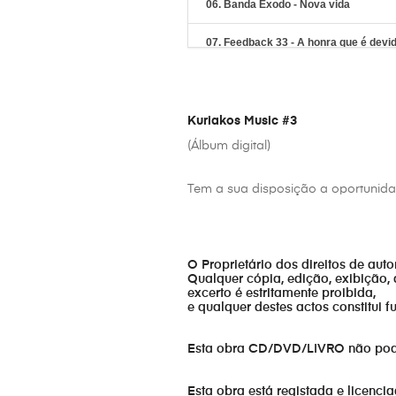
06. Banda Êxodo - Nova vida
07. Feedback 33 - A honra que é devi
08. Kuriakos Angola - Levante as mã
09. The AOG - Bom samaratino
Kuriakos Music #3
(Álbum digital)
10. True Sound - All I Need
Tem a sua disposição a oportunidad
11. Kuriakos São Tomé - Toma conta 
12. Protegidos por Deus - Mestre
O Proprietário dos direitos de aut
13. Códdigo X - O amor se expressa
Qualquer cópia, edição, exibição, 
excerto é estritamente proibida,
e qualquer destes actos constitui 
Esta obra CD/DVD/LIVRO não pode s
Esta obra está registada e licenci