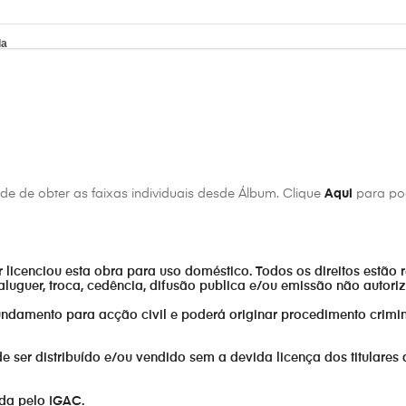
da
os
e de obter as faixas individuais desde Álbum. Clique
Aqui
para pod
de mim
or licenciou esta obra para uso doméstico. Todos os direitos estão 
aluguer, troca, cedência, difusão publica e/ou emissão não autor
fundamento para acção civil e poderá originar procedimento crimin
er distribuído e/ou vendido sem a devida licença dos titulares 
ada pelo IGAC.