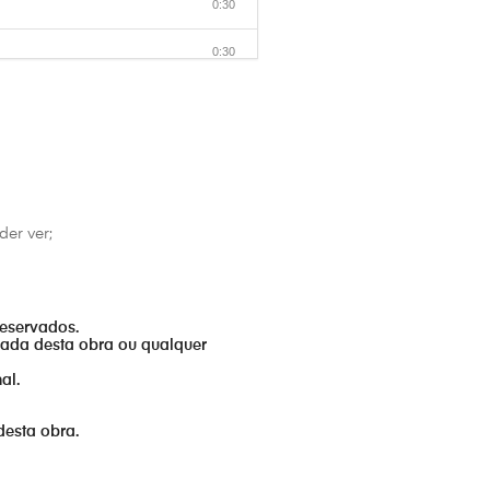
0:30
0:30
0:30
0:30
0:30
er ver;
0:30
0:30
reservados.
0:30
izada desta obra ou qualquer
al.
desta obra.