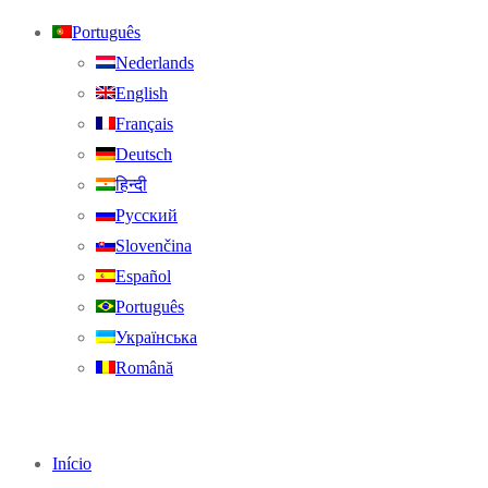
Português
Nederlands
English
Français
Deutsch
हिन्दी
Русский
Slovenčina
Español
Português
Українська
Română
Início