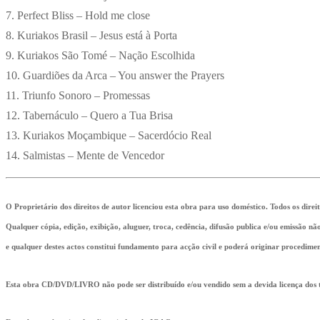
7. Perfect Bliss – Hold me close
8. Kuriakos Brasil – Jesus está à Porta
9. Kuriakos São Tomé – Nação Escolhida
10. Guardiões da Arca – You answer the Prayers
11. Triunfo Sonoro – Promessas
12. Tabernáculo – Quero a Tua Brisa
13. Kuriakos Moçambique – Sacerdócio Real
14. Salmistas – Mente de Vencedor
O Proprietário dos direitos de autor licenciou esta obra para uso doméstico. Todos os direi
Qualquer cópia, edição, exibição, aluguer, troca, cedência, difusão publica e/ou emissão n
e qualquer destes actos constitui fundamento para acção civil e poderá originar procedimen
Esta obra CD/DVD/LIVRO não pode ser distribuído e/ou vendido sem a devida licença dos ti