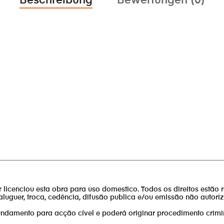
Beschreibung
Bewertungen (0)
________________________________________________________________
or licenciou esta obra para uso domestico. Todos os direitos estão 
aluguer, troca, cedência, difusão publica e/ou emissão não autor
fundamento para acção cível e poderá originar procedimento crimi