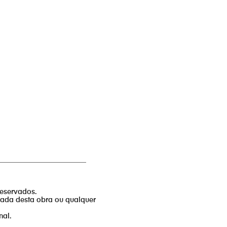
_________________________
reservados.
izada desta obra ou qualquer
nal.