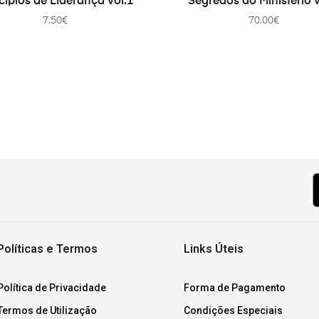
cípios de Liderança vol.1
Segredos do Ministério v
7.50
€
70.00
€
Políticas e Termos
Links Úteis
Política de Privacidade
Forma de Pagamento
Termos de Utilização
Condições Especiais