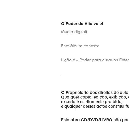
O Poder do Alto vol.4
(áudio digital)
Este álbum contem:
Lição 6 – Poder para curar os Enf
_________________________________
O Proprietário dos direitos de aut
Qualquer cópia, edição, exibição, 
excerto é estritamente proibida,
e qualquer destes actos constitui 
Esta obra CD/DVD/LIVRO não pode s