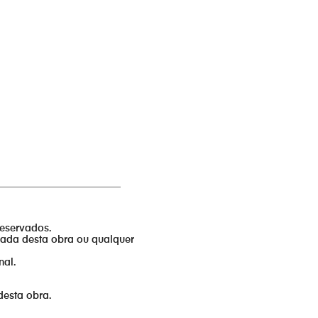
_________________________
reservados.
izada desta obra ou qualquer
nal.
desta obra.