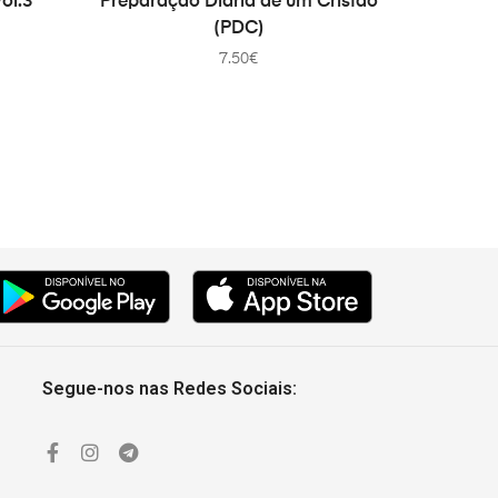
ol.3
Preparação Diária de um Cristão
(PDC)
7.50
€
Segue-nos nas Redes Sociais: