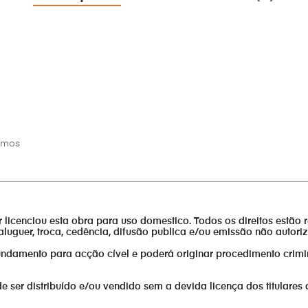
ermos
________________________________________________________________
or licenciou esta obra para uso domestico. Todos os direitos estão 
aluguer, troca, cedência, difusão publica e/ou emissão não autor
fundamento para acção cível e poderá originar procedimento crimi
er distribuído e/ou vendido sem a devida licença dos titulares 